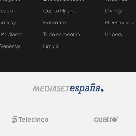
Cuatro
Cuarto Milenio
Divinity
Iumiuky
Horizonte
ElDesmarqu
 Mediaset
Todo es mentira
Uppers
Bienestar
Iumiuki