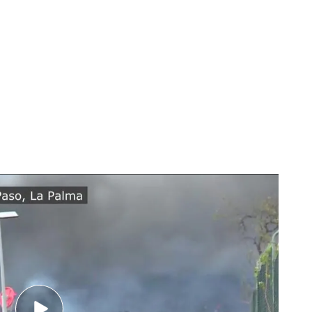
o la día', la lava ha llegado a la localidad de
orteros del programa,
unas horas antes,
ha
e las casas en
peligro,
al igual que han hecho los
ma de Ana Rosa'.