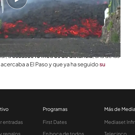
na de La Palma que lo ha perdido todo por la
dríguez también estuvo ayer en la primera línea
ar, a
escasos 10 metros de distancia
, una de las
cercaba a El Paso y que ya ha seguido
su
tivo
Programas
Más de Medi
 entradas
First Dates
Mediaset Infi
y regalos
En boca de todos
Telecinco