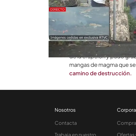
PUEDE INTERESARTE
El llanto desesperado de una veci
lava del volcán de 'Cumbre vieja'
El periodista Alejandro Ro
de la erupción y pudo grab
mangas de magma que se a
camino de destrucción.
Nosotros
Corpora
Contacta
Comprar
Trabaja en nuestro
Ofertas 