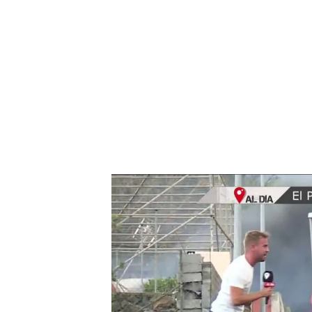
A los pies de la lava.
Durante el directo de 'Cuatr
Todoque y
uno de los rep
ayudado a desalojar
una d
compañeros de 'El progra