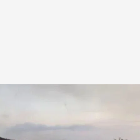
 a 10 metros de una colada de lava ha vuelto a
rable del magma