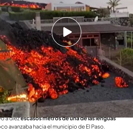
boca en el volcán, por lo que se eleva la
es tóxicos
 lava del volcán engulle la localidad de
irecto
n de 'Cumbre Vieja' desde que entró en erupción
erto ya un total de 103 hectáreas y arrasado
l seguimiento por satélite del programa
opea. En el programa anterior, el
reportero
o a diez
escasos metros de una de las lenguas
co avanzaba hacia el municipio de El Paso.