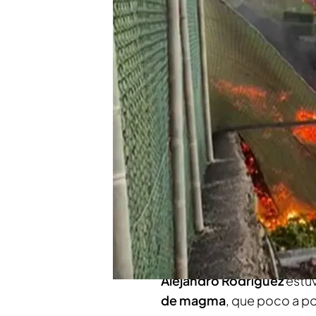
Se ha abierto una nueva 
peligrosidad de los gas
La lengua principal de la
Todoque: lo vemos en d
Compartir
La lava que sale del volcá
el pasado domingo ha cubi
156 edificaciones, según e
Copérnicus de la Unión Eur
Alejandro Rodríguez
estuv
de magma
, que poco a po