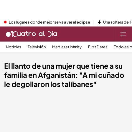
Los lugares donde mejor se va a ver el eclipse
Una soltera de '
Noticias
Televisión
Mediaset Infinity
First Dates
Todo es m
El llanto de una mujer que tiene a su
familia en Afganistán: "A mi cuñado
le degollaron los talibanes"