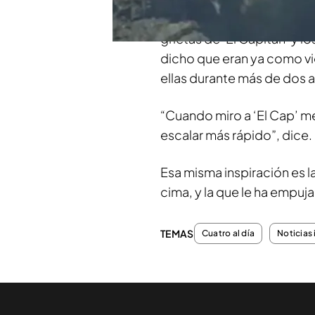
tenía una gran preparación
grietas de ‘El Capitán’ y l
dicho que eran ya como v
ellas durante más de dos 
“Cuando miro a ‘El Cap’ me
escalar más rápido”, dice.
Esa misma inspiración es la
cima, y la que le ha empuj
TEMAS
Cuatro al día
Noticias