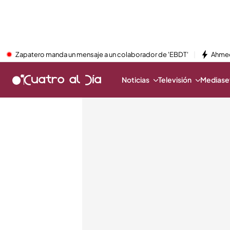
Zapatero manda un mensaje a un colaborador de 'EBDT'
Ahmed
Noticias
Televisión
Mediaset