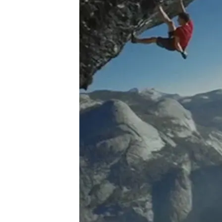
Compartir
Austa sólo con verlo y apre
Parque Nacinal de Yosemit
de muro vertical de esta 
con múltiples elementos d
americano Alex Honnold se
hecho sin cuerdas.
Cuatro horas encaramado a 
manos, colgado ante el va
‘solo integral’, jugándose 
Una gesta más propia de u