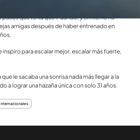
 detrás. Alex conocía todas y cada una de las
os pasos que tenía que ir dando, y él mismo ha
iejas amigas después de haber entrenado en
años.
 inspiro para escalar mejor, escalar más fuerte,
 que le sacaba una sonrisa nada más llegar a la
ado a lograr una hazaña única con solo 31 años.
 internacionales