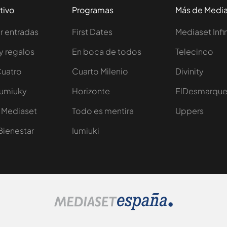
tivo
Programas
Más de Medi
 entradas
First Dates
Mediaset Infi
y regalos
En boca de todos
Telecinco
Cuatro
Cuarto Milenio
Divinity
Iumiuky
Horizonte
ElDesmarqu
 Mediaset
Todo es mentira
Uppers
Bienestar
Iumiuki