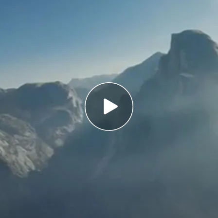
ciar el silencio sepulcral que lo rodea en el
e. Apodado como ‘El Capitán’, los 914 metros
formación rocosa ha sido escalada por muchos
e seguridad. Sin embargo, el escalador
 ha convertido en el primer hombre que lo ha
la bestial pared, sólo con sus pies y sus
cío, o como se dice en la jerga escaladora… en
la vida en cada agarre.
n superhombre, que aunque parecía una locura,