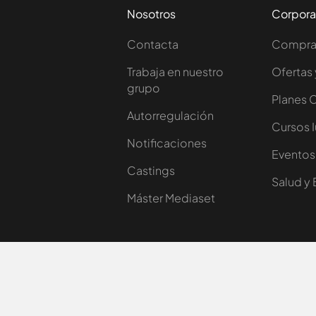
Nosotros
Corpora
Contacta
Comprar
Trabaja en nuestro
Ofertas 
grupo
Planes 
Autorregulación
Cursos 
Notificaciones
Eventos
Castings
Salud y 
Máster Mediaset