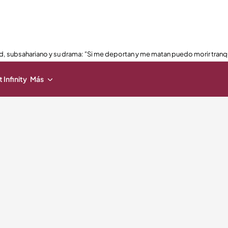
, subsahariano y su drama: "Si me deportan y me matan puedo morir tranq
 Infinity
Más