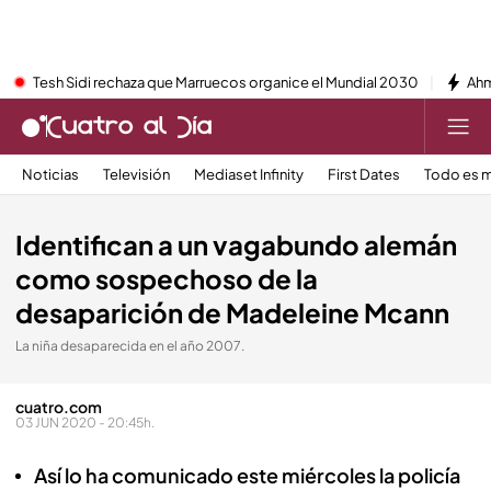
Tesh Sidi rechaza que Marruecos organice el Mundial 2030
Ahm
Noticias
Televisión
Mediaset Infinity
First Dates
Todo es m
Identifican a un vagabundo alemán
como sospechoso de la
desaparición de Madeleine Mcann
La niña desaparecida en el año 2007.
cuatro.com
03 JUN 2020 - 20:45h.
Así lo ha comunicado este miércoles la policía