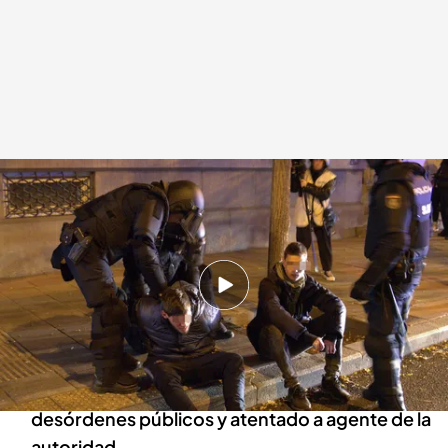
Seis detenidos en las protestas de este sábado en Ferraz
Cuatro Al Día
19 NOV 2023 - 14:39h.
La Policía Nacional detuvo este sábado a seis
hombres en las protestas en Ferraz contra la
amnistía
Dos de los detenidos han sido arrestados por
desórdenes públicos y atentado a agente de la
autoridad