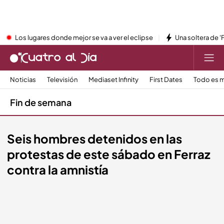
Los lugares donde mejor se va a ver el eclipse
Una soltera de '
Noticias
Televisión
Mediaset Infinity
First Dates
Todo es m
Fin de semana
Seis hombres detenidos en las
protestas de este sábado en Ferraz
contra la amnistía