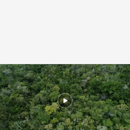
Los bomberos desaparecieron en una cañada profunda de la Loma de
Bahoruco
Cuatro al día
Agencia EFE
18 NOV 2023 - 15:21h.
Los cinco bomberos españoles desaparecidos
en República Dominicana son encontrados
sanos y salvos