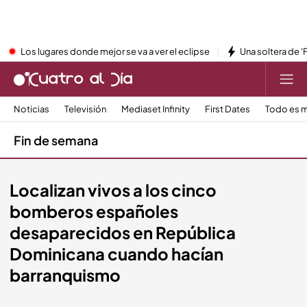
Los lugares donde mejor se va a ver el eclipse
Una soltera de '
Noticias
Televisión
Mediaset Infinity
First Dates
Todo es m
Fin de semana
Localizan vivos a los cinco
bomberos españoles
desaparecidos en República
Dominicana cuando hacían
barranquismo