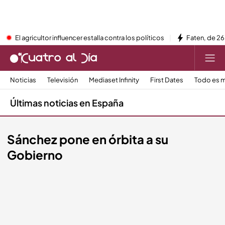
El agricultor influencer estalla contra los políticos
Faten, de 26
Noticias
Televisión
Mediaset Infinity
First Dates
Todo es m
Últimas noticias en España
Sánchez pone en órbita a su
Gobierno