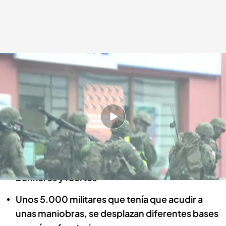
Soldados patrullan la ciudad fronteriza polaca de Przemysl
Cuatro al día
16 MAR 2022 - 19:21h.
Sigue Cuatro en directo
El reportero de ‘CAD’ ha sido testigo de cómo
cientos de soldados patrullan y preparan
búnkeres y fuertes
Unos 5.000 militares que tenía que acudir a
unas maniobras, se desplazan diferentes bases