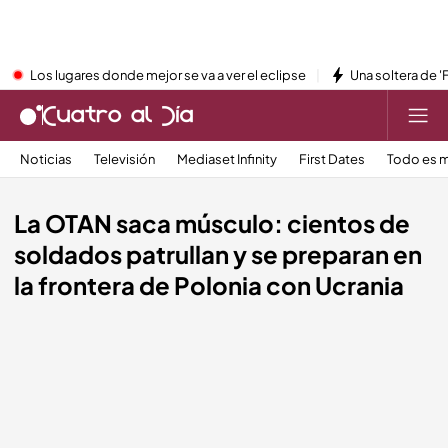
Los lugares donde mejor se va a ver el eclipse
Una soltera de '
Noticias
Televisión
Mediaset Infinity
First Dates
Todo es m
La OTAN saca músculo: cientos de
soldados patrullan y se preparan en
la frontera de Polonia con Ucrania