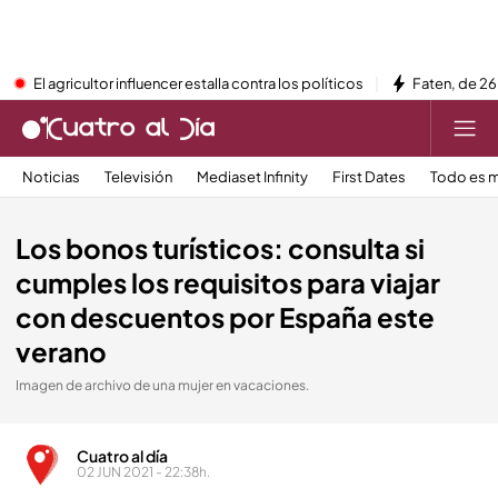
El agricultor influencer estalla contra los políticos
Faten, de 26
Noticias
Televisión
Mediaset Infinity
First Dates
Todo es m
Los bonos turísticos: consulta si
cumples los requisitos para viajar
con descuentos por España este
verano
Imagen de archivo de una mujer en vacaciones.
Cuatro al día
02 JUN 2021 - 22:38h.