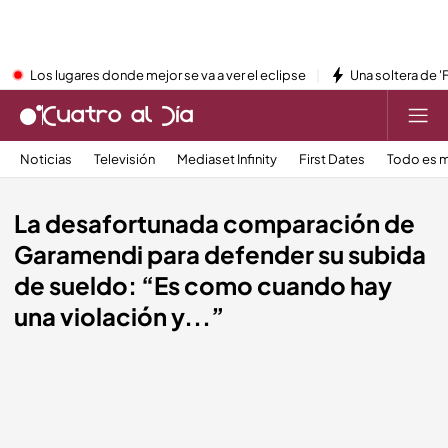
Los lugares donde mejor se va a ver el eclipse
Una soltera de '
Noticias
Televisión
Mediaset Infinity
First Dates
Todo es m
La desafortunada comparación de
Garamendi para defender su subida
de sueldo: “Es como cuando hay
una violación y...”