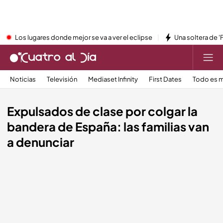
Los lugares donde mejor se va a ver el eclipse
Una soltera de '
Noticias
Televisión
Mediaset Infinity
First Dates
Todo es m
Expulsados de clase por colgar la
bandera de España: las familias van
a denunciar