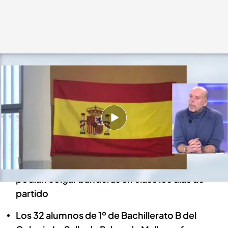
En el plató de 'Cuatro al día' se debate sobre la noticia
Cuatro al día
28 NOV 2022 - 19:17h.
Los alumnos se enfrentaron a la profesora de
catalán que les pidió que las descolgasen
Desde el centro la directriz era clara: solo se
podían colgar banderas en clase los días de
partido
Los 32 alumnos de 1º de Bachillerato B del