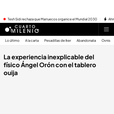
Tesh Sidi rechaza que Marruecos organice el Mundial 2030
Ahm
Lo último
A la carta
Pesadillas de Iker
Abandonalia
Ovnis
La experiencia inexplicable del
físico Ángel Orón con el tablero
ouija