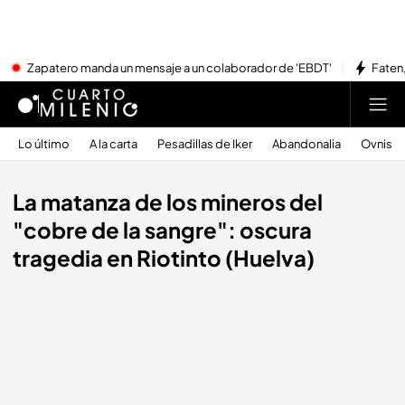
Zapatero manda un mensaje a un colaborador de 'EBDT'
Faten,
Lo último
A la carta
Pesadillas de Iker
Abandonalia
Ovnis
La matanza de los mineros del
"cobre de la sangre": oscura
tragedia en Riotinto (Huelva)