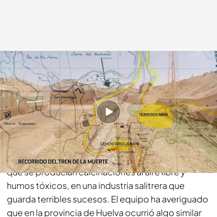
cuatro.com
12 MAR 2018 - 02:30h.
Compartir
'Cuarto Milenio' fue testigo del fenómeno de los
poblados de salitre en Humberstone (Chile) en los
que se producían calcinaciones al aire libre y
humos tóxicos, en una industria salitrera que
guarda terribles sucesos. El equipo ha averiguado
que en la provincia de Huelva ocurrió algo similar