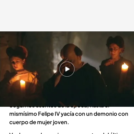
Recreación.
Cuarto Milenio
03 MAY 2021 - 00:03h.
Rescatamos la sección ‘Archivos de la
inquisición’ para recordar la figura de la
guipuzcoana Ana de Lezcano.
Según los escritos de la época, hasta el
mismísimo Felipe IV yacía con un demonio con
cuerpo de mujer joven.