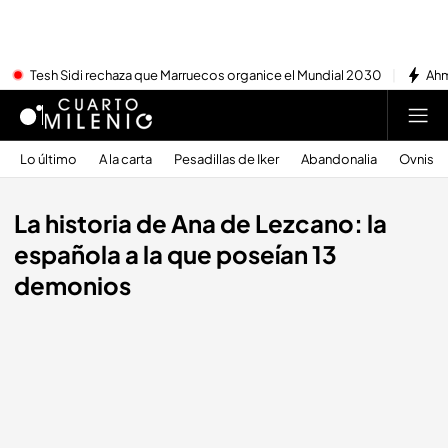
Tesh Sidi rechaza que Marruecos organice el Mundial 2030
Ahm
Lo último
A la carta
Pesadillas de Iker
Abandonalia
Ovnis
La historia de Ana de Lezcano: la
española a la que poseían 13
demonios