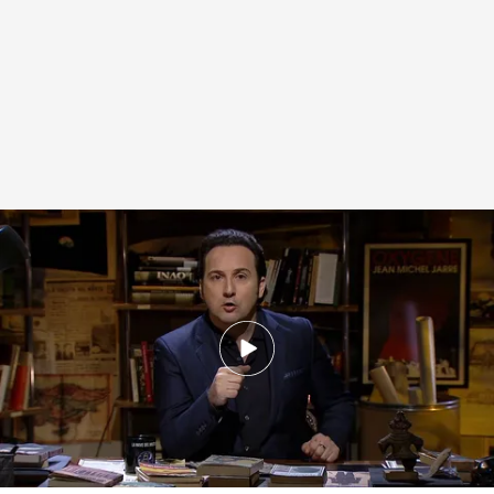
Iker Jiménez en 'Cuarto milenio'
Cuarto Milenio
01 MAR 2021 - 00:07h.
Iker Jiménez se pregunta cómo puede
recordar historias misteriosas de personas
desconocidas y no recuerda el nombre de
personas que ve a diario