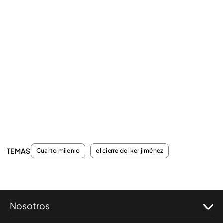
TEMAS
Cuarto milenio
el cierre de iker jiménez
Nosotros