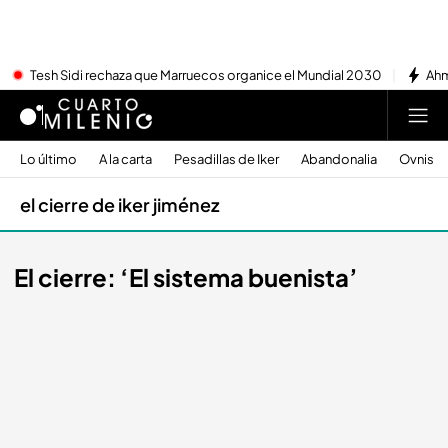
Tesh Sidi rechaza que Marruecos organice el Mundial 2030
Ahm
Lo último
A la carta
Pesadillas de Iker
Abandonalia
Ovnis
el cierre de iker jiménez
El cierre: ‘El sistema buenista’