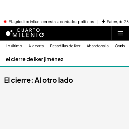
El agricultor influencer estalla contra los políticos
Faten, de 26
Lo último
A la carta
Pesadillas de Iker
Abandonalia
Ovnis
el cierre de iker jiménez
El cierre: Al otro lado