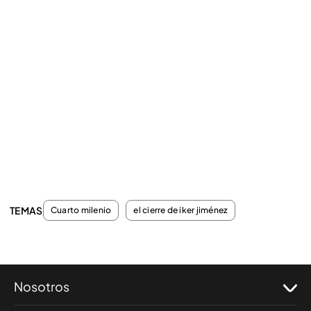
TEMAS
Cuarto milenio
el cierre de iker jiménez
Nosotros