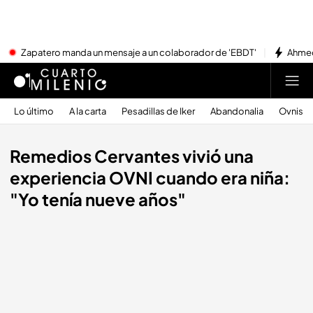
Zapatero manda un mensaje a un colaborador de 'EBDT'
Ahmed
Lo último
A la carta
Pesadillas de Iker
Abandonalia
Ovnis
Remedios Cervantes vivió una
experiencia OVNI cuando era niña:
"Yo tenía nueve años"