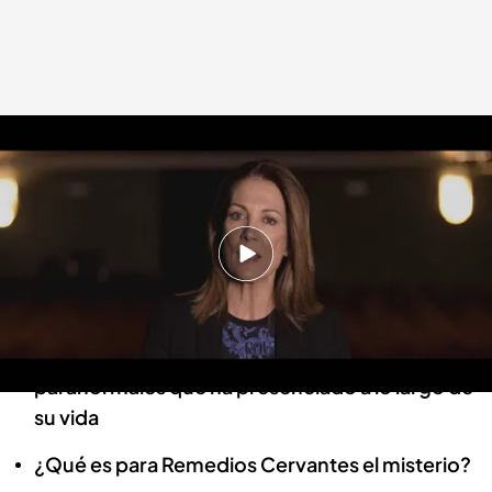
Remedios Cervantes en 'Cuarto milenio'
Cuarto Milenio
17 DIC 2023 - 23:20h.
En ‘Populares del misterio’: Remedios
Cervantes
La modelo malagueña explica los fenómenos
paranormales que ha presenciado a lo largo de
su vida
¿Qué es para Remedios Cervantes el misterio?