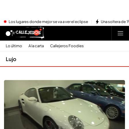
Los lugares donde mejor se va a ver el eclipse
Una soltera de '
Lo último
A la carta
Callejeros Foodies
Lujo