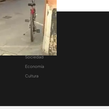
aset
Noticias Cuatro
nity
Nacional
Internacional
Sociedad
e
Economía
Cultura