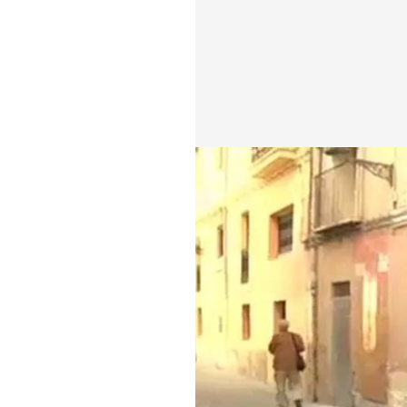
cuatro.com
01 JUN 2013 - 01:15h.
Compartir
"Este es el lugar má
TEMAS
Callejeros
T