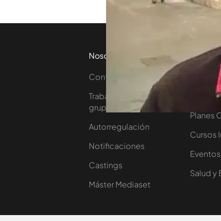
Nosotros
Corpora
Contacta
Comprar
Trabaja en nuestro
Ofertas 
grupo
Planes 
Autorregulación
Cursos 
Notificaciones
Eventos
Castings
Salud y 
Máster Mediaset