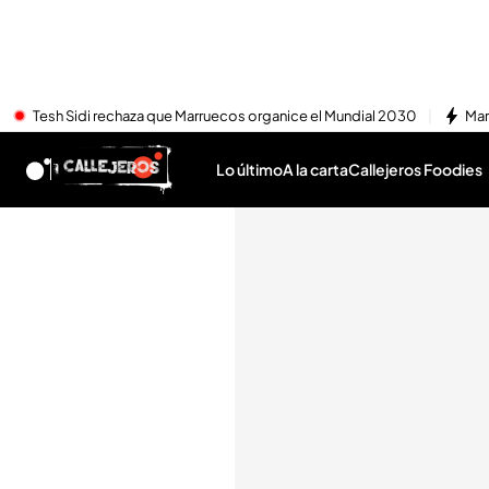
Tesh Sidi rechaza que Marruecos organice el Mundial 2030
Mar
Lo último
A la carta
Callejeros Foodies