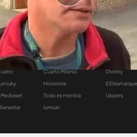
tivo
Programas
Más de Medi
 entradas
First Dates
Mediaset Infi
y regalos
En boca de todos
Telecinco
Cuatro
Cuarto Milenio
Divinity
Iumiuky
Horizonte
ElDesmarqu
 Mediaset
Todo es mentira
Uppers
Bienestar
Iumiuki