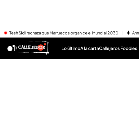
Tesh Sidi rechaza que Marruecos organice el Mundial 2030
Ahm
Lo último
A la carta
Callejeros Foodies