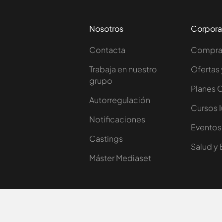
Nosotros
Corpora
Contacta
Comprar
Trabaja en nuestro
Ofertas 
grupo
Planes 
Autorregulación
Cursos 
Notificaciones
Eventos
Castings
Salud y 
Máster Mediaset