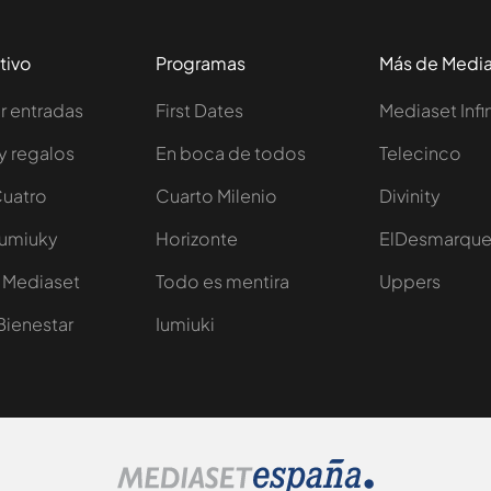
tivo
Programas
Más de Medi
 entradas
First Dates
Mediaset Infi
y regalos
En boca de todos
Telecinco
Cuatro
Cuarto Milenio
Divinity
Iumiuky
Horizonte
ElDesmarqu
 Mediaset
Todo es mentira
Uppers
Bienestar
Iumiuki