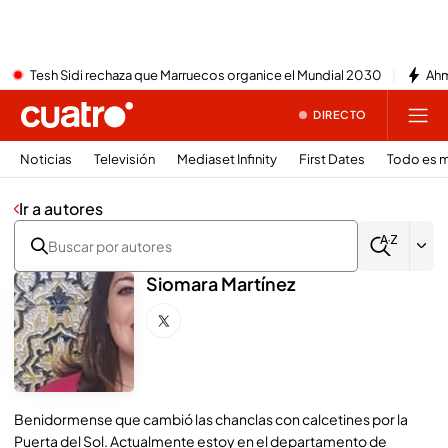
Tesh Sidi rechaza que Marruecos organice el Mundial 2030
Ahm
DIRECTO
Noticias
Televisión
Mediaset Infinity
First Dates
Todo es m
Ir a autores
Siomara Martínez
Benidormense que cambió las chanclas con calcetines por la
Puerta del Sol. Actualmente estoy en el departamento de