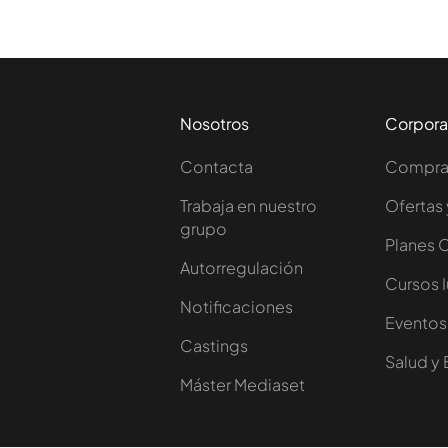
Nosotros
Corpora
Contacta
Comprar
Trabaja en nuestro
Ofertas 
grupo
Planes 
Autorregulación
Cursos 
Notificaciones
Eventos
Castings
Salud y 
Máster Mediaset