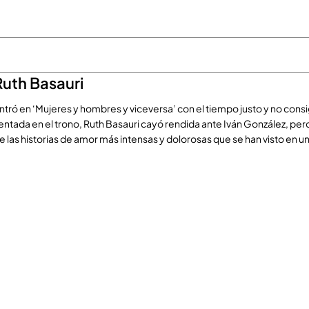
Ruth Basauri
ntró en ‘Mujeres y hombres y viceversa’ con el tiempo justo y no consi
entada en el trono, Ruth Basauri cayó rendida ante Iván González, pero
e las historias de amor más intensas y dolorosas que se han visto en u