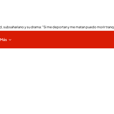
, subsahariano y su drama: "Si me deportan y me matan puedo morir tranq
Más