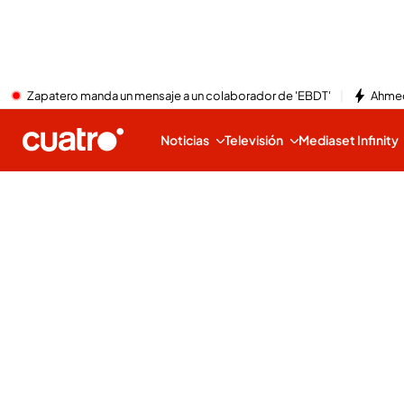
Zapatero manda un mensaje a un colaborador de 'EBDT'
Ahmed
Noticias
Televisión
Mediaset Infinity