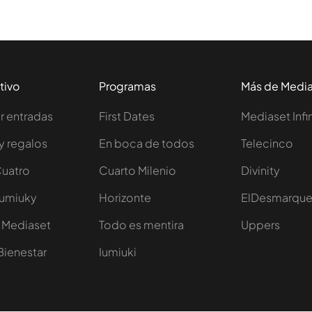
tivo
Programas
Más de Medi
 entradas
First Dates
Mediaset Infi
y regalos
En boca de todos
Telecinco
Cuatro
Cuarto Milenio
Divinity
Iumiuky
Horizonte
ElDesmarqu
 Mediaset
Todo es mentira
Uppers
Bienestar
Iumiuki