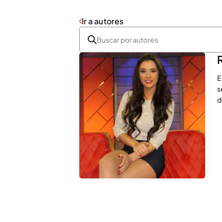
Ir a autores
E
s
d