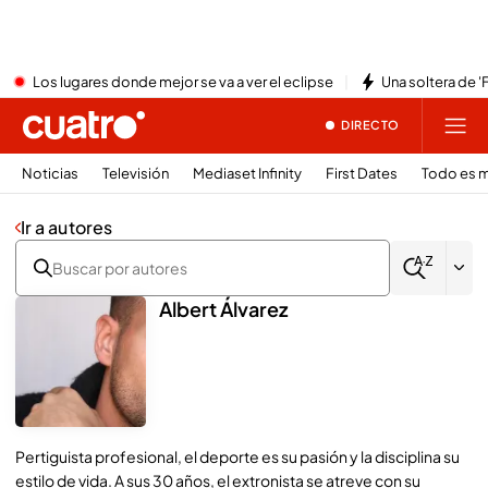
Los lugares donde mejor se va a ver el eclipse
Una soltera de '
DIRECTO
Noticias
Televisión
Mediaset Infinity
First Dates
Todo es m
Ir a autores
Albert Álvarez
Pertiguista profesional, el deporte es su pasión y la disciplina su
estilo de vida. A sus 30 años, el extronista se atreve con su