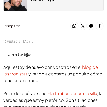
Compartir
16 FEB 2018 - 17:39h.
¡Hola a tod@s!
Aquí estoy de nuevo con vosotros en el
blog de
los tronistas
y vengo a contaros un poquito cómo
funciona mi trono.
Pues después de que
Marta abandonara su silla
, la
verdad es que estoy pletórico. Son situaciones
que, tarde o temprano, tienen que ocurrir.