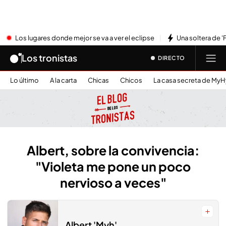
Los lugares donde mejor se va a ver el eclipse
Una soltera de '
Los tronistas
DIRECTO
Lo último
A la carta
Chicas
Chicos
La casa secreta de My
Albert, sobre la convivencia:
"Violeta me pone un poco
nervioso a veces"
Albert 'Myh'