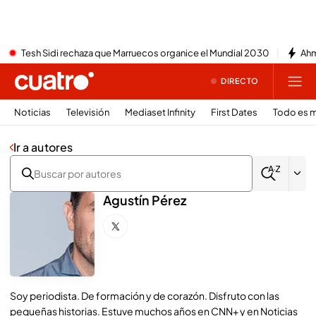
Tesh Sidi rechaza que Marruecos organice el Mundial 2030
Ahm
DIRECTO
Noticias
Televisión
Mediaset Infinity
First Dates
Todo es m
Ir a autores
Agustín Pérez
Soy periodista. De formación y de corazón. Disfruto con las
pequeñas historias. Estuve muchos años en CNN+ y en Noticias