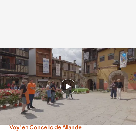
Jesús Calleja en el próximo programa de 'Volando voy'
cuatro.com
06 OCT 2023 - 09:51h.
Sierra de Francia, uno de los destinos de la
provincia de Salamanca que no te puedes
perder
Vuelve a ver el último programa de 'Volando
Voy' en Concello de Allande