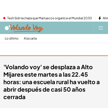
Tesh Sidi rechaza que Marruecos organice el Mundial 2030
Ahm
Lo último
A la carta
Promos
'Volando voy' se desplaza a Alto
Mijares este martes a las 22.45
horas: una escuela rural ha vuelto a
abrir después de casi 50 años
cerrada