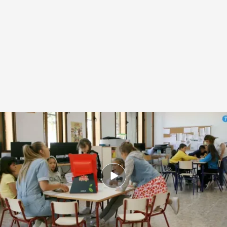
Escuela rural en Alto Mijares (Castellón)
cuatro.com
14 OCT 2022 - 11:36h.
Nuevo programa de 'Volando voy', este
martes 18 de octubre a las 22.45 horas en
Cuatro