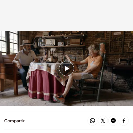
Jesús Calleja charlando con Florencio Montero
cuatro.com
16 OCT 2020 - 00:50h.
Montero tiene un museo en su casa con cosas
que le han dado los vecinos y amigos de la zona
Florencio asegura que fue muy amigo de
Antonio Machín
Compartir