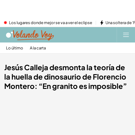
Los lugares donde mejor se va a ver el eclipse
Una soltera de '
Lo último
A la carta
Jesús Calleja desmonta la teoría de
la huella de dinosaurio de Florencio
Montero: “En granito es imposible”