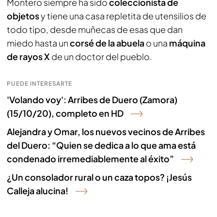
Montero siempre ha sido
coleccionista de
objetos
y tiene una casa repletita de utensilios de
todo tipo, desde muñecas de esas que dan
miedo hasta un
corsé de la abuela
o una
máquina
de rayos X
de un doctor del pueblo.
PUEDE INTERESARTE
'Volando voy': Arribes de Duero (Zamora)
(15/10/20), completo en HD
Alejandra y Omar, los nuevos vecinos de Arribes
del Duero: “Quien se dedica a lo que ama está
condenado irremediablemente al éxito”
¿Un consolador rural o un caza topos? ¡Jesús
Calleja alucina!