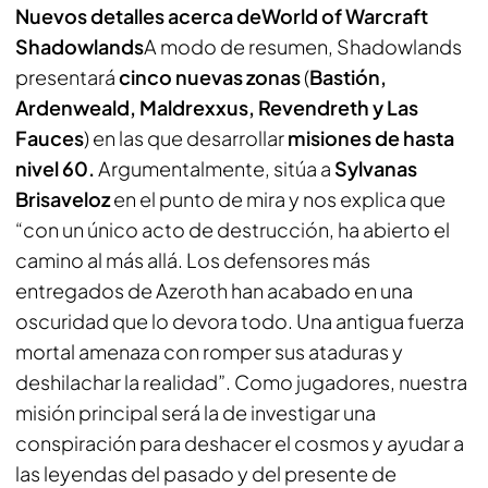
Nuevos detalles acerca de
World of Warcraft
Shadowlands
A modo de resumen, Shadowlands
presentará
cinco nuevas zonas
(
Bastión,
Ardenweald, Maldrexxus, Revendreth y Las
Fauces
) en las que desarrollar
misiones de hasta
nivel 60.
Argumentalmente, sitúa a
Sylvanas
Brisaveloz
en el punto de mira y nos explica que
“con un único acto de destrucción, ha abierto el
camino al más allá. Los defensores más
entregados de Azeroth han acabado en una
oscuridad que lo devora todo. Una antigua fuerza
mortal amenaza con romper sus ataduras y
deshilachar la realidad”. Como jugadores, nuestra
misión principal será la de investigar una
conspiración para deshacer el cosmos y ayudar a
las leyendas del pasado y del presente de