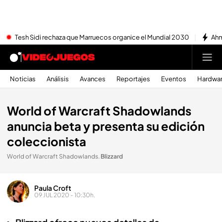
Tesh Sidi rechaza que Marruecos organice el Mundial 2030
Ahm
Noticias
Análisis
Avances
Reportajes
Eventos
Hardwa
World of Warcraft Shadowlands
anuncia beta y presenta su edición
coleccionista
World of Warcraft Shadowlands
.
Blizzard
Paula Croft
09 JUL 2020 - 10:30h.