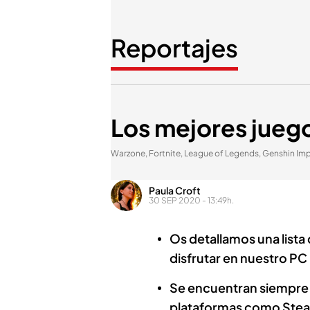
Reportajes
Los mejores juego
Warzone, Fortnite, League of Legends, Genshin Imp
Paula Croft
30 SEP 2020 - 13:49h.
Os detallamos una lista
disfrutar en nuestro PC
Se encuentran siempre 
plataformas como Stea