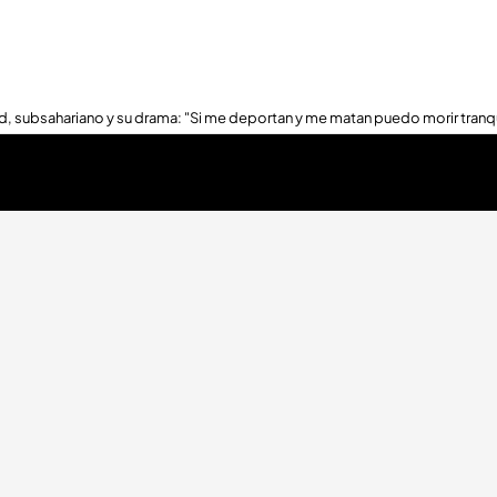
, subsahariano y su drama: "Si me deportan y me matan puedo morir tranq