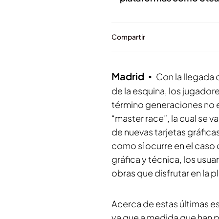
Compartir
Madrid
Con la llegada 
de la esquina, los jugado
término generaciones no e
“master race”, la cual se 
de nuevas tarjetas gráfic
como sí ocurre en el caso d
gráfica y técnica, los usu
obras que disfrutar en la
Acerca de estas últimas e
ya que a medida que han p