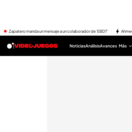
Zapatero manda un mensaje a un colaborador de 'EBDT'
Ahmed
Noticias
Análisis
Avances
Más