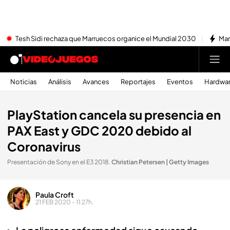
Tesh Sidi rechaza que Marruecos organice el Mundial 2030
Mar
Noticias
Análisis
Avances
Reportajes
Eventos
Hardwa
PlayStation cancela su presencia en
PAX East y GDC 2020 debido al
Coronavirus
Presentación de Sony en el E3 2018
.
Christian Petersen | Getty Images
Paula Croft
21 FEB 2020 - 11:27h.