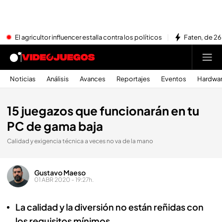
El agricultor influencer estalla contra los políticos
Faten, de 26
Noticias
Análisis
Avances
Reportajes
Eventos
Hardwa
15 juegazos que funcionarán en tu
PC de gama baja
Calidad y exigencia técnica a veces no va de la mano
Gustavo Maeso
01 ABR 2020 - 19:27h.
La calidad y la diversión no están reñidas con
los requisitos mínimos