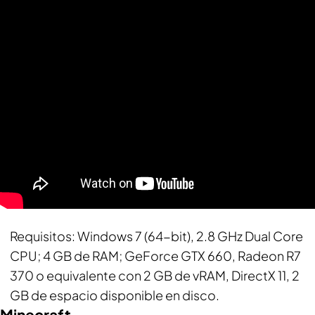
Requisitos
: Windows 7 (64-bit), 2.8 GHz Dual Core
CPU; 4 GB de RAM; GeForce GTX 660, Radeon R7
370 o equivalente con 2 GB de vRAM, DirectX 11, 2
GB de espacio disponible en disco.
Minecraft