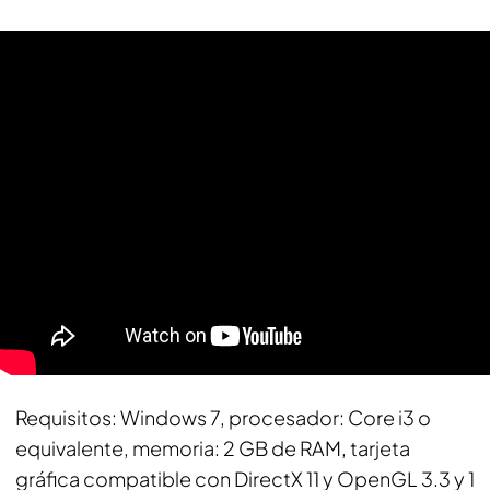
Requisitos
: Windows 7, procesador: Core i3 o
equivalente, memoria: 2 GB de RAM, tarjeta
gráfica compatible con DirectX 11 y OpenGL 3.3 y 1