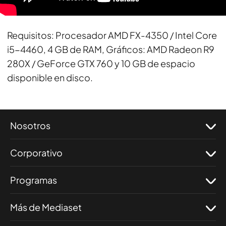
Requisitos
: Procesador AMD FX-4350 / Intel Core
i5-4460, 4 GB de RAM, Gráficos: AMD Radeon R9
280X / GeForce GTX 760 y 10 GB de espacio
disponible en disco.
Nosotros
Corporativo
Programas
Más de Mediaset