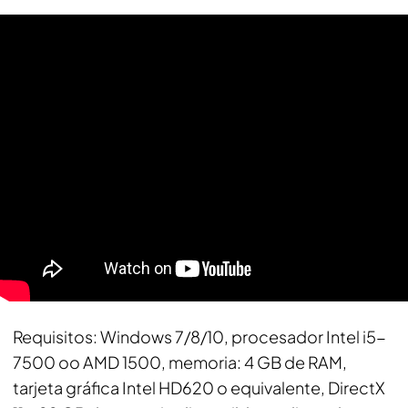
Requisitos
: Windows 7/8/10, procesador Intel i5-
7500 oo AMD 1500, memoria: 4 GB de RAM,
tarjeta gráfica Intel HD620 o equivalente, DirectX