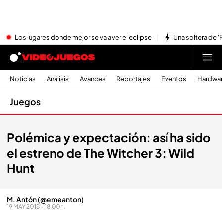
Los lugares donde mejor se va a ver el eclipse
Una soltera de '
Noticias
Análisis
Avances
Reportajes
Eventos
Hardwa
Juegos
Polémica y expectación: así ha sido
el estreno de The Witcher 3: Wild
Hunt
M. Antón (@emeanton)
19 MAY 2015 - 18:00h.