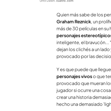
Until Dawn
.
cuatro.com
Quien más sabe de los per
Graham Reznick
, un prol
más de 30 películas en su 
personajes estereotípico
inteligente, el bravucón..
dejan los clichés a un lado
provocado por las decisi
Y es que puede que llegue
personajes vivos
o que te
provocado que mueran los
jugador si ocurre una cosa 
crear una historia demasiad
hecho una demasiado 'ligh