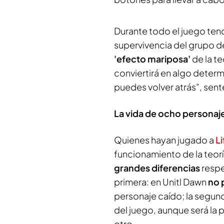
Durante todo el juego ten
supervivencia del grupo de
'efecto mariposa'
de la t
conviertirá en algo determi
puedes volver atrás", sent
La vida de ocho personaj
Quienes hayan jugado a
Li
funcionamiento de la teor
grandes diferencias
respe
primera: en Unitl Dawn
no 
personaje caído; la segu
del juego, aunque será la p
otro.