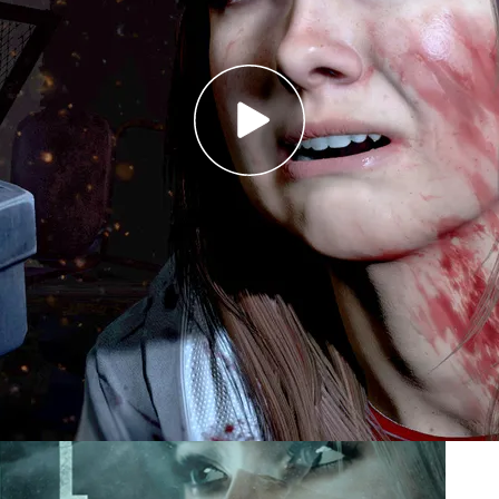
n una casa
en el bosque donde ocurren
as empiezan a torcerse y los protagonistas
lida y sobrevivir
. Podríamos estar hablando de
ro es el argumento de
Until Dawn
(Supermassive
AA de Sony para su
PlayStation 4
. Dos de sus
adrid para hablar de su desarrollo y hemos