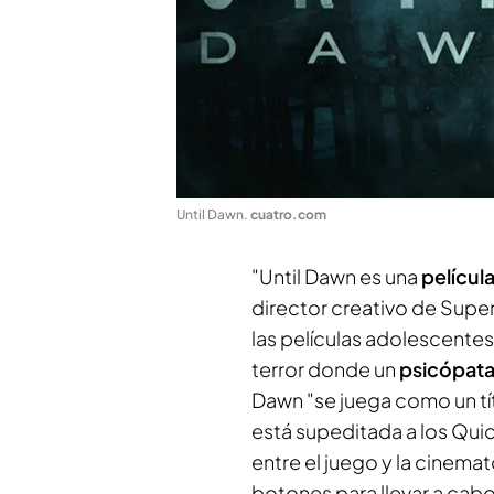
Until Dawn
.
cuatro.com
"Until Dawn es una
películ
director creativo de Super
las películas adolescente
terror donde un
psicópata
Dawn "se juega como un tít
está supeditada a los Qui
entre el juego y la cinem
botones para llevar a cabo