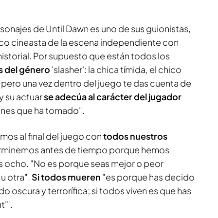
sonajes de Until Dawn es uno de sus guionistas,
ífico cineasta de la escena independiente con
historial. Por supuesto que están todos los
s del género
'slasher': la chica tímida, el chico
. "pero una vez dentro del juego te das cuenta de
 y su actuar
se adecúa al carácter del jugador
ones que ha tomado".
mos al final del juego con
todos nuestros
rminemos antes de tiempo porque hemos
 ocho. "No es porque seas mejor o peor
u otra".
Si todos mueren
"es porque has decido
o oscura y terrorífica; si todos viven es que has
t'".