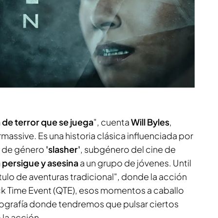
a de terror que se juega
", cuenta
Will Byles
,
massive. Es una historia clásica influenciada por
s de género
'slasher'
, subgénero del cine de
 persigue y asesina
a un grupo de jóvenes. Until
ulo de aventuras tradicional", donde la acción
ck Time Event (QTE), esos momentos a caballo
atografía donde tendremos que pulsar ciertos
 la acción.