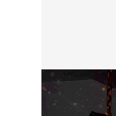
Marcos Antón (@emeanton)
20 AGO 2015 - 14:22h.
Compartir