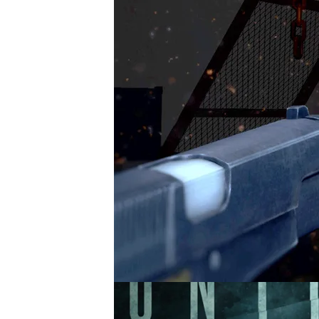
Ocho amigos
atrapados e
sucesos extraños. Las cos
tendrán que
buscar una sa
una película de terror, pe
Games), el último Triple A
creadores han estado en M
hablado con ellos.