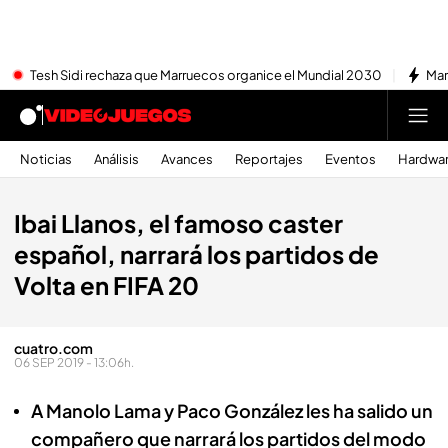
Tesh Sidi rechaza que Marruecos organice el Mundial 2030
Mar
Noticias
Análisis
Avances
Reportajes
Eventos
Hardwa
Ibai Llanos, el famoso caster
español, narrará los partidos de
Volta en FIFA 20
cuatro.com
06 SEP 2019 - 13:06h.
A Manolo Lama y Paco González les ha salido un
compañero que narrará los partidos del modo