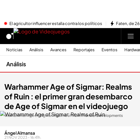
El agricultor influencer estalla contra los políticos
Faten, de 26
Noticias
Análisis
Avances
Reportajes
Eventos
Hardwa
Análisis
Warhammer Age of Sigmar: Realms
of Ruin : el primer gran desembarco
de Age of Sigmar en el videojuego
Warhammer Age of Sigmar: Realms of Ruin
.
Frontier Developments
Ángel Almansa
21 NOV 2023 - 16:41h.