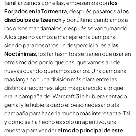
familiarizarnos con ellas, empezamos con
los
Forjados en la Tormenta
, después pasamos a
los
discípulos de Tzeench
y por último cambiamos a
los orkos mandamalos, después se van turnando.
A los que no vamos a manejar en la campaña,
siendo para nosotros un desperdicio, es a
las
Noctánimas
, los fantasmitos se tienen que usar en
otros modos por lo que casi que vamos a ir de
nuevas cuando queramos usarlos. Una campaña
más larga con una división más clara entre las
distintas facciones, algo más parecido a lo que
era la campaña del Warcraft 3 le hubiera sentado
genial y le hubiera dado el peso necesario a la
campaña para hacerla mucho más interesante. Tal
y como se ha hecho es solo un aperitivo, una
muestra para vender
el modo principal de este