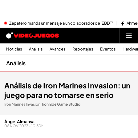
Zapatero manda un mensaje a un colaborador de 'EBDT'
Ahmed
Noticias
Análisis
Avances
Reportajes
Eventos
Hardwa
Análisis
Análisis de Iron Marines Invasion: un
juego para no tomarse en serio
Iron Marines Invasion
.
Ironhide Game Studio
Ángel Almansa
06 NOV 2023 - 10:50h.