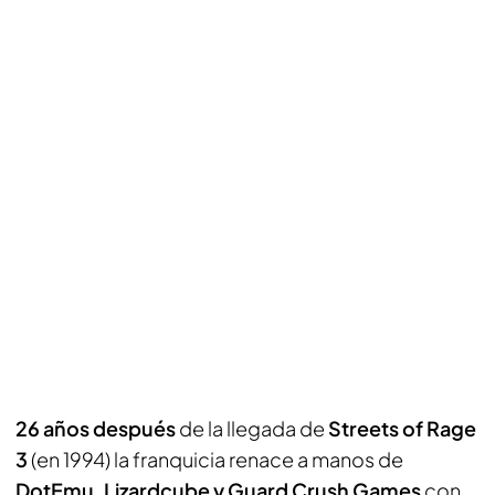
26 años después
de la llegada de
Streets of Rage
3
(en 1994) la franquicia renace a manos de
DotEmu, Lizardcube y Guard Crush Games
con