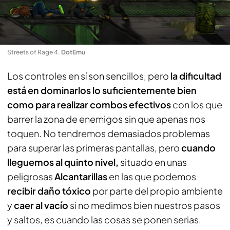
Streets of Rage 4
.
DotEmu
Los controles en sí son sencillos, pero
la dificultad
está en dominarlos lo suficientemente bi
en
como para realizar combos efectivos
con los que
barrer la zona de enemigos sin que apenas nos
toquen. No tendremos demasiados problemas
para superar las primeras pantallas, pero
cuando
lleguemos al quinto nivel,
situado en unas
peligrosas
Alcantarillas
en las que podemos
recibir daño tóxico
por parte del propio ambiente
y
caer al vacío
si no medimos bien nuestros pasos
y saltos, es cuando las cosas se ponen serias.