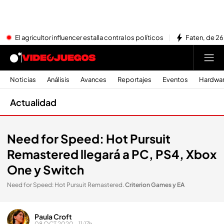
El agricultor influencer estalla contra los políticos
Faten, de 26
Noticias
Análisis
Avances
Reportajes
Eventos
Hardwa
Actualidad
Need for Speed: Hot Pursuit
Remastered llegará a PC, PS4, Xbox
One y Switch
Need for Speed: Hot Pursuit Remastered
.
Criterion Games y EA
Paula Croft
08 OCT 2020 - 11:17h.