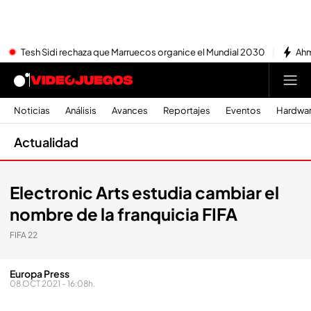
Tesh Sidi rechaza que Marruecos organice el Mundial 2030
Ahm
Noticias
Análisis
Avances
Reportajes
Eventos
Hardwa
Actualidad
Electronic Arts estudia cambiar el
nombre de la franquicia FIFA
FIFA 22
Europa Press
08 OCT 2021 - 16:08h.