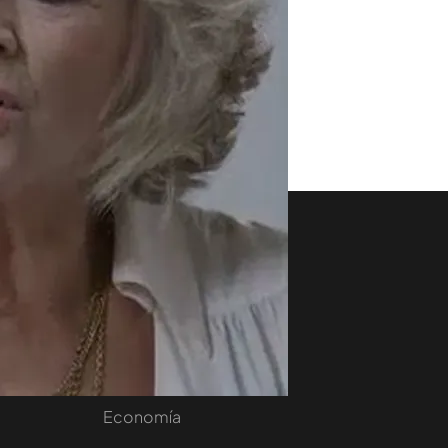
aset
Noticias Cuatro
nity
Nacional
Internacional
Sociedad
e
Economía