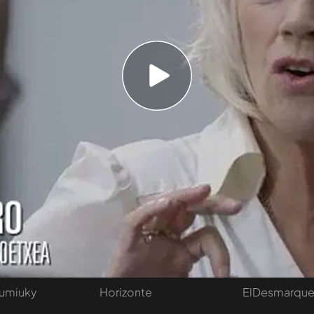
 son algo molesto, incómodo. Nos tienen
 94, empiezan a caer políticos y les empiezan a
imas", explica la viuda de Joseba Goikoetxea.
va se sienta en el Chester para hablar de la
tivo
Programas
Más de Medi
 entradas
First Dates
Mediaset Infi
y regalos
En boca de todos
Telecinco
Cuatro
Cuarto Milenio
Divinity
Iumiuky
Horizonte
ElDesmarqu