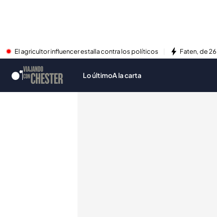
El agricultor influencer estalla contra los políticos
Faten, de 26
Lo último
A la carta