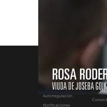
"Hasta el 96, las víctimas
apartadas. A partir del año
dar protagonimo a las víct
Además, el juez Elpidio Sil
Justicia en España.
Nosotros
Corpora
Contacta
Comprar
Trabaja en nuestro
Ofertas 
grupo
Planes 
Autorregulación
Cursos 
Notificaciones