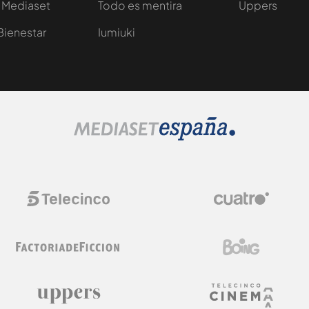
 Mediaset
Todo es mentira
Uppers
Bienestar
Iumiuki