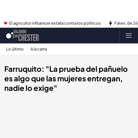
El agricultor influencer estalla contra los políticos
Faten, de 26
Lo último
A la carta
Farruquito: "La prueba del pañuelo
es algo que las mujeres entregan,
nadie lo exige"