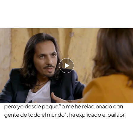
"Ojalá fuera rico. Vivo bien porque llevo muchos
años en esto, pero ni mucho menos. Yo nunca he
recibido subvenciones y
todo el dinero que he
ganado ha sido para pagar vestuario y otras
cosas necesarias",
ha respondido Farruquito
cuando Pepa Bueno le ha preguntado si era rico.
"Ser gitano ahora es igual que ser un payo. Hay
personas que nos gusta conservar tradiciones,
pero yo desde pequeño me he relacionado con
gente de todo el mundo", ha explicado el bailaor.