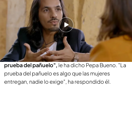
supuso su pérdida, Farruquito ha hablado también
de
su madre, una mujer a la que define con un
fuerte carácter.
"Ella siempre ha luchado para que
nosotros tuvieramos una dedicación. Siempre ha
sido más dura que mi padre", ha confesado el
bailaor.
"Me sorprende ese matriarcado del que
hablas en una cultura que todavía practica la
prueba del pañuelo",
le ha dicho Pepa Bueno. "La
prueba del pañuelo es algo que las mujeres
entregan, nadie lo exige", ha respondido él.