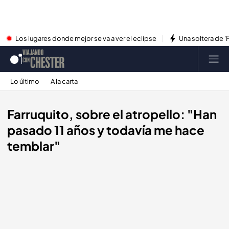
Los lugares donde mejor se va a ver el eclipse
Una soltera de '
Lo último
A la carta
Farruquito, sobre el atropello: "Han
pasado 11 años y todavía me hace
temblar"