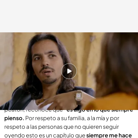
cuatro.com
14 JUN 2015 - 23:18h.
Compartir
Farruquito habla del capítulo más negro de su
biografía. Once años después de atropellar a un
peatón, reconoce que
“es algo en lo que siempre
pienso.
Por respeto a su familia, a la mía y por
respeto a las personas que no quieren seguir
oyendo esto es un capítulo que
siempre me hace