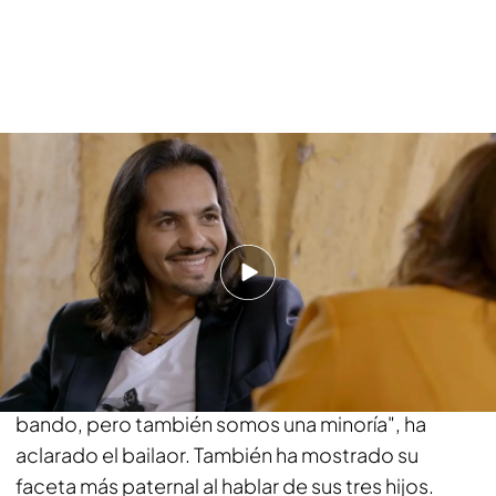
Farruquito ha declarado que siempre que puede
ayuda a su mujer en las tareas del hogar y también
a criar a sus hijos: "Claro que la ayudo, ella no tiene
tantos brazos". Pepa Bueno le ha preguntado si
era machista la cultura gitana.
"No, machista es el
hombre que lo es, da igual de la cultura que sea.
No se oyen muchos casos de maltratos de
gitanos a gitanas, se escuchan más del otro
bando, pero también somos una minoría", ha
aclarado el bailaor. También ha mostrado su
faceta más paternal al hablar de sus tres hijos.