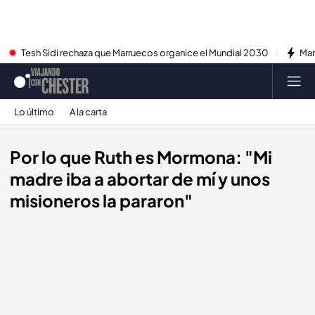
Tesh Sidi rechaza que Marruecos organice el Mundial 2030
Mar
Lo último
A la carta
Por lo que Ruth es Mormona: "Mi
madre iba a abortar de mí y unos
misioneros la pararon"