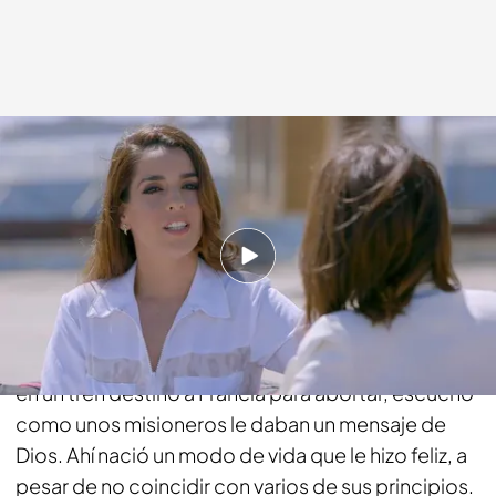
cuatro.com
07 JUN 2015 - 23:50h.
Compartir
¿Cómo acaba una familia de Murcia practicando la
religión Mormona? Así narra Ruth cómo su madre,
en un tren destino a Francia para abortar, escuchó
como unos misioneros le daban un mensaje de
Dios. Ahí nació un modo de vida que le hizo feliz, a
pesar de no coincidir con varios de sus principios.