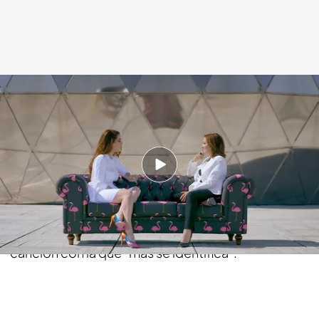
cuatro.com
07 JUN 2015 - 23:50h.
Compartir
En el 'chester-terapia' de Ruth Lorenzo, también
ha tenido hueco la música. Así nos ha cantado la
canción con la que "más se identifica".