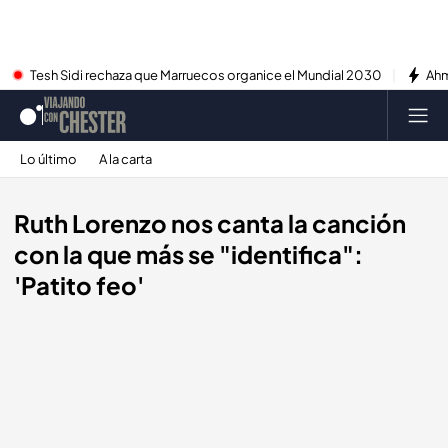
Tesh Sidi rechaza que Marruecos organice el Mundial 2030
Ahm
Lo último
A la carta
Ruth Lorenzo nos canta la canción
con la que más se "identifica":
'Patito feo'