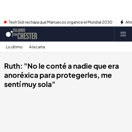
Tesh Sidi rechaza que Marruecos organice el Mundial 2030
Ahm
Lo último
A la carta
Ruth: "No le conté a nadie que era
anoréxica para protegerles, me
sentí muy sola"