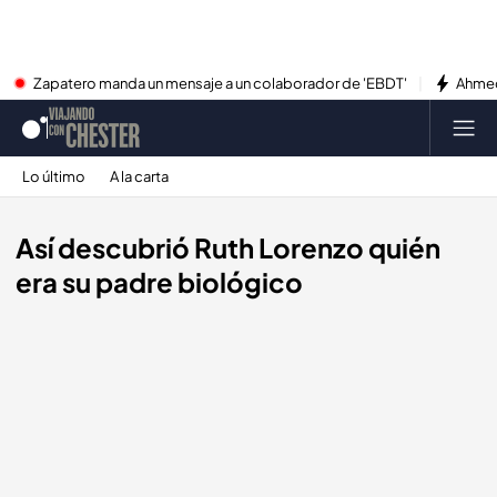
Zapatero manda un mensaje a un colaborador de 'EBDT'
Ahmed
Lo último
A la carta
Así descubrió Ruth Lorenzo quién
era su padre biológico