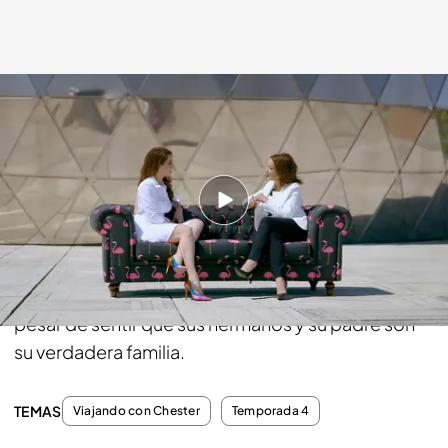
cuatro.com
07 JUN 2015 - 23:50h.
Compartir
Ruth nos desvela su lado más familiar. Así
descubrió que su padre no era el biológico, a
pesar de sentir que sus hermanos y su padre son
su verdadera familia.
TEMAS
Viajando con Chester
Temporada 4