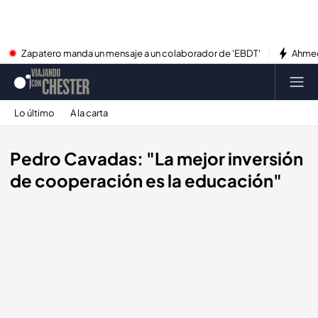
Zapatero manda un mensaje a un colaborador de 'EBDT'
Ahmed
Lo último
A la carta
Pedro Cavadas: "La mejor inversión
de cooperación es la educación"