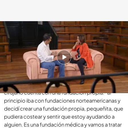
cuatro.com
31 MAY 2015 - 23:30h.
Compartir
"Yo tenía inquietudes humanitarias al ir a África", ha
contado Cavadas de su experiencia en África. El
cirujano cuenta con una fundación propia: "al
principio iba con fundaciones norteamericanas y
decidí crear una fundación propia, pequeñita, que
pudiera costear y sentir que estoy ayudando a
alguien. Es una fundación médica y vamos a tratar