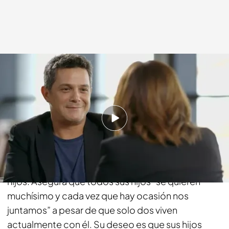
cuatro.com
31 MAY 2015 - 22:12h.
Compartir
Pepa Bueno le pregunta sobre dos cuestiones
fundamentales en su vida, su pareja Raquel y sus
hijos. Asegura que todos sus hijos “se quieren
muchísimo y cada vez que hay ocasión nos
juntamos” a pesar de que solo dos viven
actualmente con él. Su deseo es que sus hijos